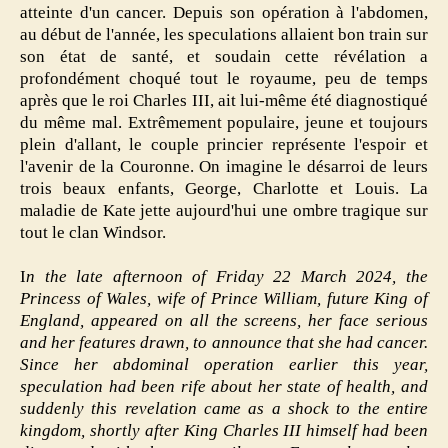
atteinte d'un cancer. Depuis son opération à l'abdomen,
au début de l'année, les speculations allaient bon train sur
son état de santé, et soudain cette révélation a
profondément choqué tout le royaume, peu de temps
après que le roi Charles III, ait lui-même été diagnostiqué
du même mal. Extrêmement populaire, jeune et toujours
plein d'allant, le couple princier représente l'espoir et
l'avenir de la Couronne. On imagine le désarroi de leurs
trois beaux enfants, George, Charlotte et Louis. La
maladie de Kate jette aujourd'hui une ombre tragique sur
tout le clan Windsor.
I
n the late afternoon of Friday 22 March 2024, the
Princess of Wales, wife of Prince William, future King of
England, appeared on all the screens, her face serious
and her features drawn, to announce that she had cancer.
Since her abdominal operation earlier this year,
speculation had been rife about her state of health, and
suddenly this revelation came as a shock to the entire
kingdom, shortly after King Charles III himself had been